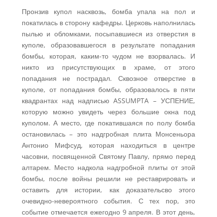
Пронзив купол насквозь, бомба упала на пол и
покатилась в сторону кафедры. Церковь наполнилась
пылью и обломками, посыпавшиеся из отверстия в
куполе, образовавшегося в результате попадания
бомбы, которая, каким-то чудом не взорвалась. И
никто из присутствующих в храме, от этого
попадания не пострадал. Сквозное отверстие в
куполе, от попадания бомбы, образовалось в пяти
квадрантах над надписью ASSUMPTA – УСПЕНИЕ,
которую можно увидеть через большие окна под
куполом. А место, где покатившаяся по полу бомба
остановилась – это надгробная плита Монсеньора
Антонио Мифсуд, которая находиться в центре
часовни, посвященной Святому Павлу, прямо перед
алтарем. Место надкола надгробной плиты от этой
бомбы, после войны решили не реставрировать и
оставить для истории, как доказательсво этого
очевидно-невероятного события. С тех пор, это
событие отмечается ежегодно 9 апреля. В этот день,