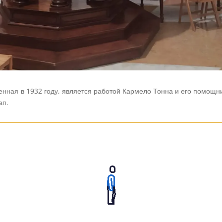
енная
в 1932 году,
является
работой
Кармело
Тонна
и
его
помощни
ап
.