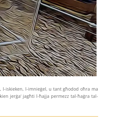
r, l-iskieken, l-imnieġel, u tant għodod oħra ma
en jerġa’ jagħti l-ħajja permezz tal-ħaġra tal-