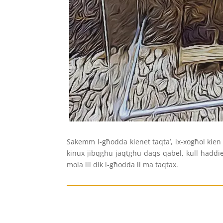
Sakemm l-għodda kienet taqta’, ix-xogħol kien j
kinux jibqgħu jaqtgħu daqs qabel, kull ħaddiem
mola lil dik l-għodda li ma taqtax.