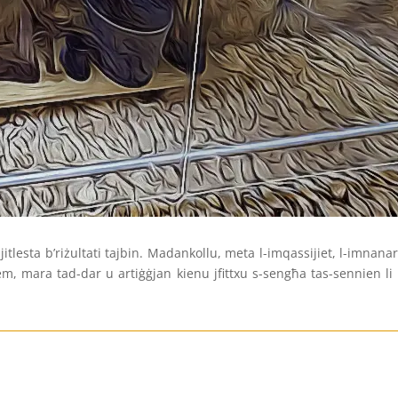
itlesta b’riżultati tajbin. Madankollu, meta l-imqassijiet, l-imnana
, mara tad-dar u artiġġjan kienu jfittxu s-sengħa tas-sennien li ki