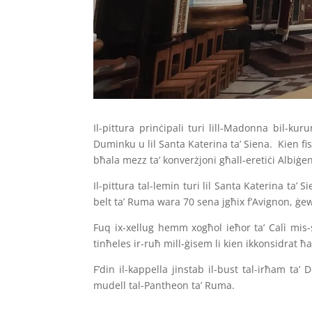
Il-pittura prinċipali turi lill-Madonna bil-kuru
Duminku u lil Santa Katerina ta’ Siena. Kien fi
bħala mezz ta’ konverżjoni għall-eretiċi Albiġen
Il-pittura tal-lemin turi lil Santa Katerina ta’ 
belt ta’ Ruma wara 70 sena jgħix f’Avignon, ġew
Fuq ix-xellug hemm xogħol ieħor ta’ Calì mis-s
tinħeles ir-ruħ mill-ġisem li kien ikkonsidrat
F’din il-kappella jinstab il-bust tal-irħam ta
mudell tal-Pantheon ta’ Ruma.