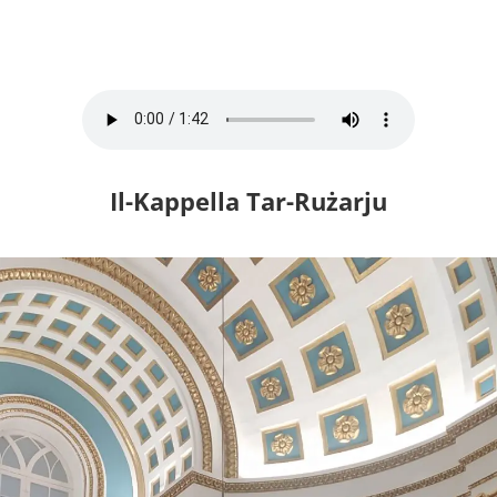
Il-Kappella Tar-Rużarju