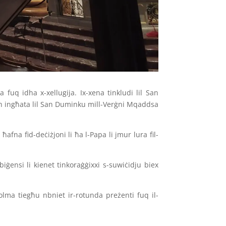
ja fuq idha x-xellugija. Ix-xena tinkludi lil San
 dan ingħata lil San Duminku mill-Verġni Mqaddsa
ħafna fid-deċiżjoni li ħa l-Papa li jmur lura fil-
iġensi li kienet tinkoraġġixxi s-suwiċidju biex
ħolma tiegħu nbniet ir-rotunda preżenti fuq il-