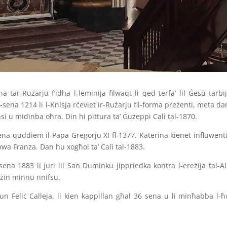
na tar-Rużarju f’idha l-leminija filwaqt li qed terfa’ lil Ġesù tarbi
s-sena 1214 li l-Knisja rċeviet ir-Rużarju fil-forma preżenti, meta
si u midinba oħra. Din hi pittura ta’ Ġużeppi Calì tal-1870.
Siena quddiem il-Papa Gregorju XI fl-1377. Katerina kienet influwenti 
wa Franza. Dan hu xogħol ta’ Calì tal-1883.
ena 1883 li juri lil San Duminku jippriedka kontra l-ereżija tal-Alb
 ħażin minnu nnifsu.
’ Dun Feliċ Calleja, li kien kappillan għal 36 sena u li minħabba l-