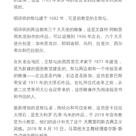
塔的。
唱诗班的祭坛建于
1682
年，它是前教堂的主祭坛。
唱诗班的两边都有三个大天使的雕像，这是文森特
·
阿帕普
用灰泥创作的作品，可以追溯到
1936
年左右。六个大天
使分别是：加布里埃尔、耶胡迪耶、乌列、拉斐尔、西尔
蒂尔和巴拉契尔。
在长老会地区，主祭坛由西西里艺术家于
1871
年建造，
是为新建的圆形教堂建造的。祭坛两边都有一个传福音者
的雕像——左边是圣约翰，右边是圣路加。这些是塞巴斯
蒂安诺
1911
年的大理石作品。在礼拜仪式改革之前，从
第二次梵蒂冈大公会议带来的，这些雕像作为阅读福音书
和书信的人。
最新增加的是祭坛桌，阅经台和司仪坐椅。这些是卡拉拉
大理石，是意大利罗·孔蒂·马米的作品，于
2018
年宣布教
堂为小教堂。他们的设计补充了这个
大教堂的新古典主义
风格。
2018
年
8
月
10
日，马耳他大主教经理查尔斯
·斯
克卢纳为祭坛祝圣。