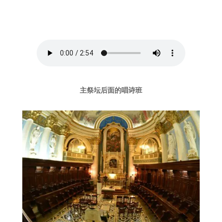
主祭坛后面的
唱诗班