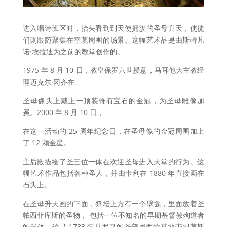
进入唱诗班区时，抬头看到到天使拥簇的圣母升天，使徒
们则跟随聚集在空墓周围的场景。这幅艺术品是由斯特凡
诺·埃拉迪为之前的教堂创作的。
1975
年
8
月
10
日，教皇保罗六世授意，马耳他大主教经
理迈克尔·冈齐在
圣母像头上戴上一顶装饰有宝石的金冠，为圣母雕像加
冕。
2000
年
8
月
10
日，
在这一活动的
25
周年纪念日，在圣母像的金冠周围加上
了
12
颗金星。
主后殿描绘了圣三位一体在欢迎圣母进入天堂的行为。这
幅艺术作品包括各种圣人，并由卡利在
1880
年直接画在
石头上。
在圣母升天画的下面，祭坛上方有一个壁龛，里面放着圣
帕西菲库斯的圣物，
包括一位不知名的早期基督教殉道者
的遗体，这是
1783
年从罗马的圣普里西拉墓地带到莫斯